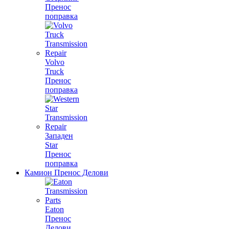
Пренос
поправка
Volvo
Truck
Пренос
поправка
Западен
Star
Пренос
поправка
Камион Пренос Делови
Eaton
Пренос
Делови