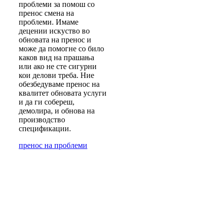
проблеми за помош со
пренос смена на
проблеми. Имаме
децении искуство во
обновата на пренос и
може да помогне со било
каков вид на прашања
или ако не сте сигурни
кои делови треба. Ние
обезбедуваме пренос на
квалитет обновата услуги
и да ги собереш,
демолира, и обнова на
производство
спецификации.
пренос на проблеми