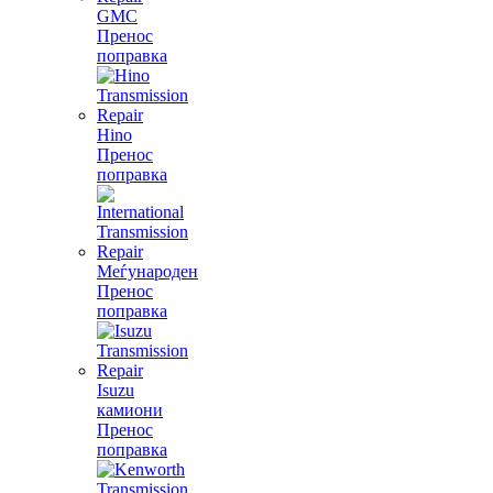
GMC
Пренос
поправка
Hino
Пренос
поправка
Меѓународен
Пренос
поправка
Isuzu
камиони
Пренос
поправка