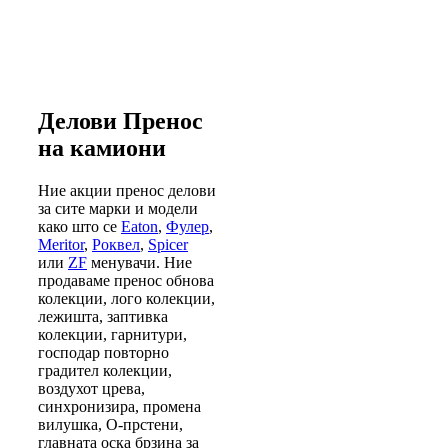
Делови Пренос
на камиони
Ние акции пренос делови
за сите марки и модели
како што се
Eaton
,
Фулер
,
Meritor
,
Роквел
,
Spicer
или
ZF
менувачи. Ние
продаваме пренос обнова
колекции, лого колекции,
лежишта, заптивка
колекции, гарнитури,
господар повторно
градител колекции,
воздухот црева,
синхронизира, промена
вилушка, О-прстени,
главната оска брзина за