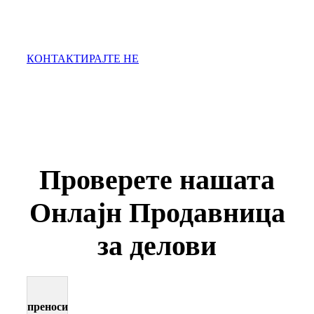
корисен сервис и делови сектори, како и
нашите пријателски, професионални
продажбата на персоналот.
КОНТАКТИРАЈТЕ НЕ
Проверете нашата
Онлајн Продавница
за делови
преноси