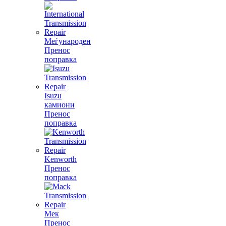
Меѓународен
Пренос
поправка
Isuzu
камиони
Пренос
поправка
Kenworth
Пренос
поправка
Мек
Пренос