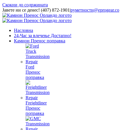
Скокни до содржината
Јавете ни се денес! (407) 872-1901
|
pуметности@ep
roge
ar.со
Насловна
24-Час за влечење Достапно!
Камион Пренос поправка
Ford
Пренос
поправка
Freightliner
Пренос
поправка