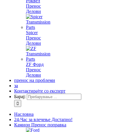
Роквел
Пренос
Делови
Spicer
Пренос
Делови
ZF Форд
Пренос
Делови
пренос на проблеми
за
Контактирајте со експерт
Барај:
Насловна
24-Час за влечење Достапно!
Камион Пренос поправка