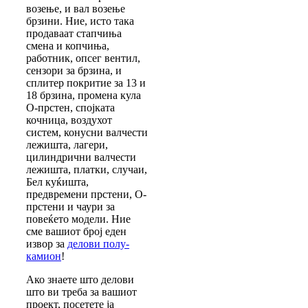
возење, и вал возење
брзини. Ние, исто така
продаваат стапчиња
смена и копчиња,
работник, опсег вентил,
сензори за брзина, и
сплитер покритие за 13 и
18 брзина, промена кула
О-прстен, спојката
кочница, воздухот
систем, конусни валчести
лежишта, лагери,
цилиндрични валчести
лежишта, платки, случаи,
Бел куќишта,
предвремени прстени, О-
прстени и чаури за
повеќето модели. Ние
сме вашиот број еден
извор за
делови полу-
камион
!
Ако знаете што делови
што ви треба за вашиот
проект, посетете ја