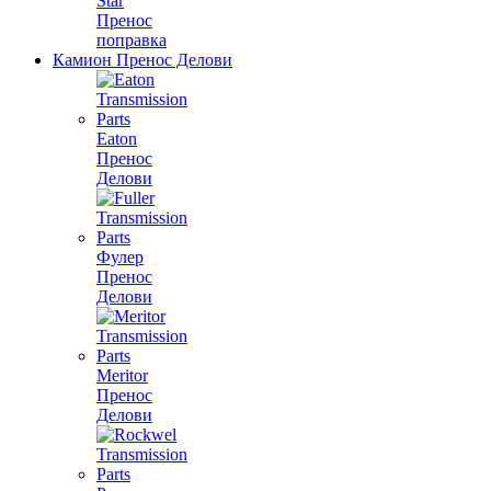
Star
Пренос
поправка
Камион Пренос Делови
Eaton
Пренос
Делови
Фулер
Пренос
Делови
Meritor
Пренос
Делови