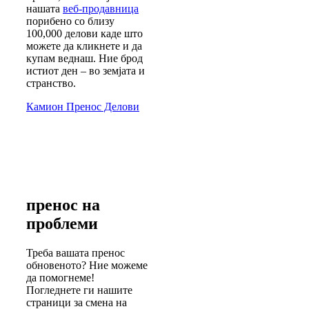
нашата
веб-продавница
порибено со близу
100,000 делови каде што
можете да кликнете и да
купам веднаш. Ние брод
истиот ден – во земјата и
странство.
Камион Пренос Делови
пренос на
проблеми
Треба вашата пренос
обновеното? Ние можеме
да помогнеме!
Погледнете ги нашите
страници за смена на