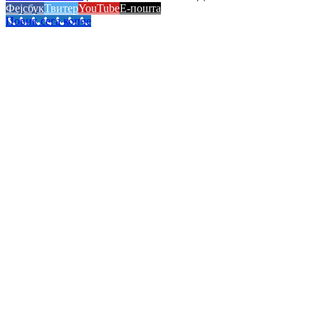
Фејсбук
Твитер
YouTube
Е-пошта
Повик сега копче