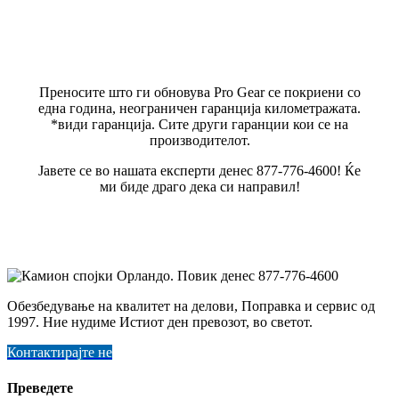
Преносите што ги обновува Pro Gear се покриени со
една година, неограничен гаранција километражата.
*види гаранција. Сите други гаранции кои се на
производителот.
Јавете се во нашата експерти денес 877-776-4600! Ќе
ми биде драго дека си направил!
Обезбедување на квалитет на делови, Поправка и сервис од
1997. Ние нудиме Истиот ден превозот, во светот.
Контактирајте не
Преведете