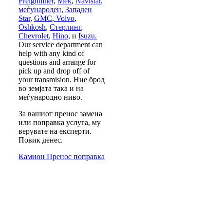
Freightliner
,
Мек
,
Navistar
,
меѓународен
,
Западен
Star
,
GMC
,
Volvo
,
Oshkosh
,
Стерлинг
,
Chevrolet
,
Hino
, и
Isuzu.
Our service department can
help with any kind of
questions and arrange for
pick up and drop off of
your transmision
. Ние брод
во земјата така и на
меѓународно ниво.
За вашиот пренос замена
или поправка услуга, му
верувате на експерти.
Повик денес.
Камион Пренос поправка