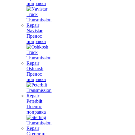
поправка
Navistar
Пренос
поправка
Oshkosh
Пренос
поправка
Peterbilt
Пренос
поправка
Стерлинг