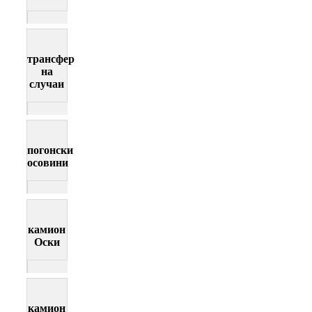
трансфер
на
случаи
погонски
осовини
камион
Оски
камион