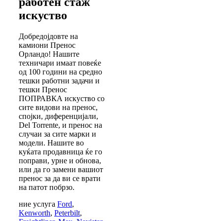
работен стаж
искуство
Добредојдовте на
камиони Пренос
Орландо! Нашите
техничари имаат повеќе
од 100 години на средно
тешки работни задачи и
тешки Пренос
ПОПРАВКА искуство со
сите видови на пренос,
спојки, диференцијали,
Del Torrente, и пренос на
случаи за сите марки и
модели. Нашите во
куќата продавница ќе го
поправи, урне и обнова,
или да го замени вашиот
пренос за да ви се врати
на патот побрзо.
ние услуга
Ford
,
Kenworth
,
Peterbilt
,