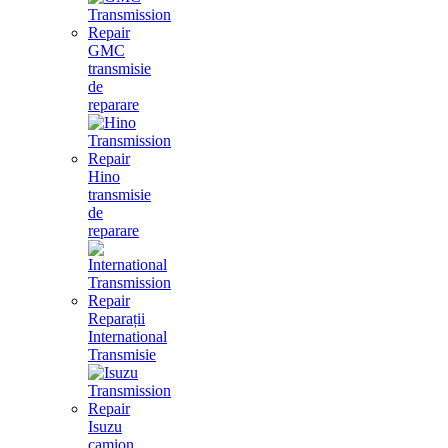
GMC
transmisie
de
reparare
Hino
transmisie
de
reparare
Reparații
International
Transmisie
Isuzu
camion