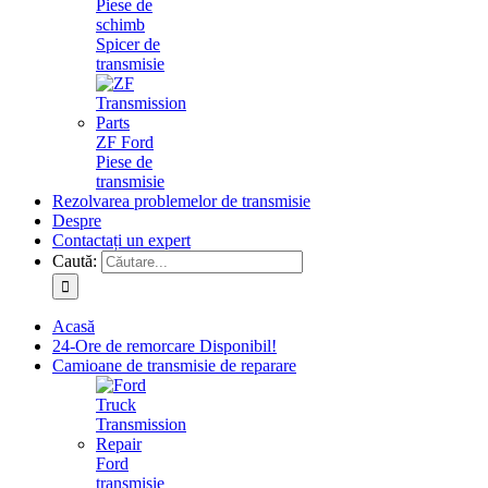
Piese de
schimb
Spicer de
transmisie
ZF Ford
Piese de
transmisie
Rezolvarea problemelor de transmisie
Despre
Contactați un expert
Caută:
Acasă
24-Ore de remorcare Disponibil!
Camioane de transmisie de reparare
Ford
transmisie