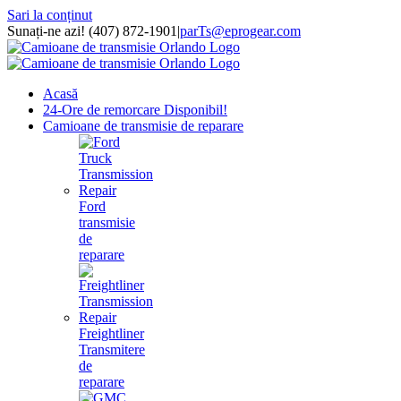
Sari la conținut
Sunați-ne azi! (407) 872-1901
|
parTs@eprogear.com
Acasă
24-Ore de remorcare Disponibil!
Camioane de transmisie de reparare
Ford
transmisie
de
reparare
Freightliner
Transmitere
de
reparare