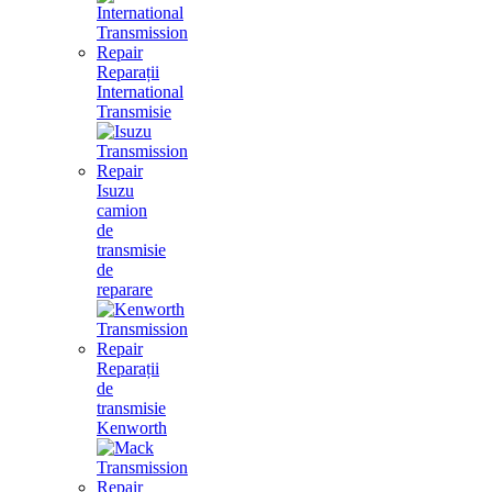
Reparații
International
Transmisie
Isuzu
camion
de
transmisie
de
reparare
Reparații
de
transmisie
Kenworth