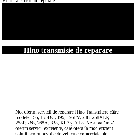
Hino transmisie de reparare
Hino transmisie de reparare
Noi oferim servicii de reparare Hino Transmitere către
modele 155, 155DC, 195, 195FV, 238, 258ALP,
258P, 268, 268A, 338, XL7 și XL8. Ne angajăm să
oferim servicii excelente, care oferă în mod eficient
soluții pentru nevoile de vehicule comerciale ale