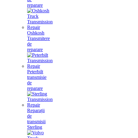
reparare
Oshkosh
Transmitere
de
reparare
Peterbilt
transmisie
de
reparare
Reparații
de
transmisii
Sterling