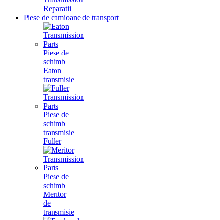
Reparatii
Piese de camioane de transport
Piese de
schimb
Eaton
transmisie
Piese de
schimb
transmisie
Fuller
Piese de
schimb
Meritor
de
transmisie