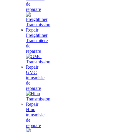
de
reparare
Freightliner
Transmitere
de
reparare
GMC
transmisie
de
reparare
Hino
transmisie
de
reparare