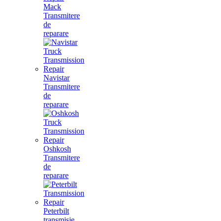
Mack
Transmitere
de
reparare
Navistar
Transmitere
de
reparare
Oshkosh
Transmitere
de
reparare
Peterbilt
transmisie