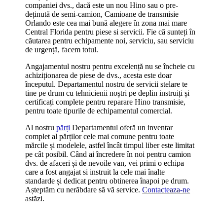
companiei dvs., dacă este un nou Hino sau o pre-
deținută de semi-camion, Camioane de transmisie
Orlando este cea mai bună alegere în zona mai mare
Central Florida pentru piese si servicii. Fie că sunteți în
căutarea pentru echipamente noi, serviciu, sau serviciu
de urgență, facem totul.
Angajamentul nostru pentru excelență nu se încheie cu
achiziționarea de piese de dvs., acesta este doar
începutul. Departamentul nostru de servicii stelare te
tine pe drum cu tehnicienii noștri pe deplin instruiți și
certificați complete pentru reparare Hino transmisie,
pentru toate tipurile de echipamentul comercial.
Al nostru
părți
Departamentul oferă un inventar
complet al părților cele mai comune pentru toate
mărcile și modelele, astfel încât timpul liber este limitat
pe cât posibil. Când ai încredere în noi pentru camion
dvs. de afaceri și de nevoile van, vei primi o echipa
care a fost angajat si instruit la cele mai înalte
standarde și dedicat pentru obtinerea înapoi pe drum.
Așteptăm cu nerăbdare să vă service.
Contacteaza-ne
astăzi.