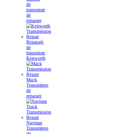
de
transmisie
de
reparare
Reparații
de
transmisie
Kenworth
Mack
Transmitere
de
reparare
Navistar
Transmitere
de